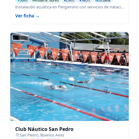
50m
Andariv. libres
Clim.
Tech.
Escuela
●
●
●
●
●
Instalación acuática en Pergamino con servicios de natación para todas las edades.
Ver ficha →
Club Náutico San Pedro
San Pedro
,
Buenos Aires