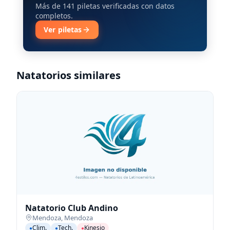
Más de 141 piletas verificadas con datos
completos.
Ver piletas
Natatorios similares
Natatorio Club Andino
Mendoza
,
Mendoza
Clim.
Tech.
Kinesio
●
●
●