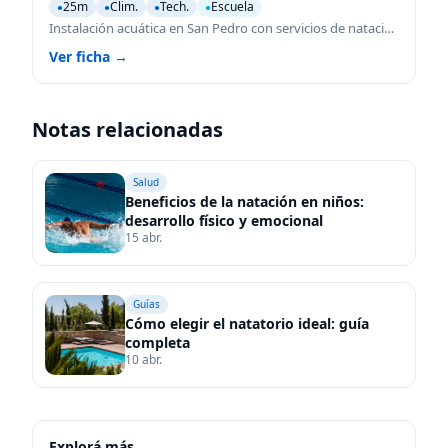
25m
Clim.
Tech.
Escuela
●
●
●
●
Instalación acuática en San Pedro con servicios de natación para todas las edades.
Ver ficha →
Notas relacionadas
Salud
Beneficios de la natación en niños:
desarrollo físico y emocional
15 abr.
Guías
Cómo elegir el natatorio ideal: guía
completa
10 abr.
Explorá más