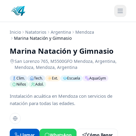
Inicio
Natatorios
Argentina
Mendoza
Marina Natación y Gimnasio
Marina Natación y Gimnasio
San Lorenzo 765, M5500GFO Mendoza, Argentina
,
Mendoza
,
Mendoza
,
Argentina
Clim.
Tech.
Ext.
Escuela
AquaGym
Niños
Adol.
Instalación acuática en Mendoza con servicios de
natación para todas las edades.
Llamar
WhatsApp
Cómo llegar