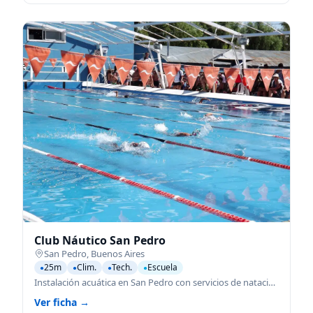
Club Náutico San Pedro
San Pedro
,
Buenos Aires
25m
Clim.
Tech.
Escuela
●
●
●
●
Instalación acuática en San Pedro con servicios de natación para todas las edades.
Ver ficha →