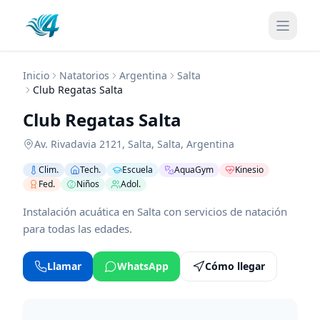
Inicio
Natatorios
Argentina
Salta
Club Regatas Salta
Club Regatas Salta
Av. Rivadavia 2121
,
Salta
,
Salta
,
Argentina
Clim.
Tech.
Escuela
AquaGym
Kinesio
Fed.
Niños
Adol.
Instalación acuática en Salta con servicios de natación
para todas las edades.
Llamar
WhatsApp
Cómo llegar