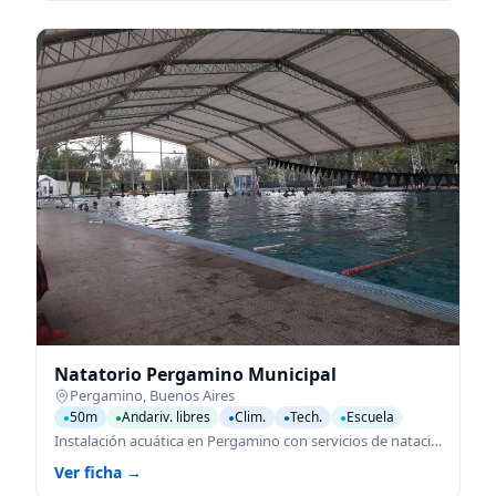
Natatorio Pergamino Municipal
Pergamino
,
Buenos Aires
50m
Andariv. libres
Clim.
Tech.
Escuela
●
●
●
●
●
Instalación acuática en Pergamino con servicios de natación para todas las edades.
Ver ficha →