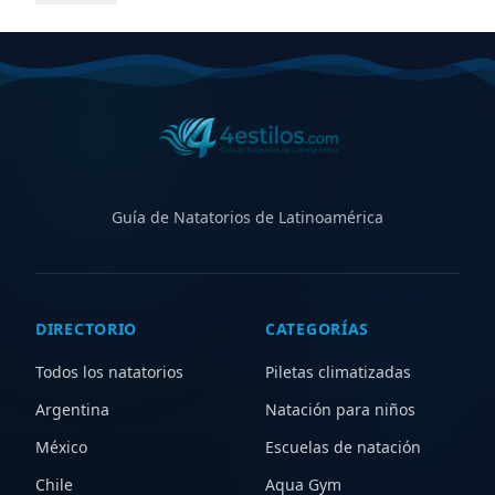
piletas climatizadas cubiertas y al aire libre, además de
centros con aqua gym, waterpolo y kinesiología
acuática. Compará horarios, ubicaciones, instalaciones
y servicios para elegir el natatorio ideal en
Zacatecas
,
ya sea para entrenamiento competitivo, aprendizaje,
recreación o rehabilitación. Explorá zonas cercanas
para ampliar tu búsqueda y descubrir nuevas opciones.
Guía de Natatorios de Latinoamérica
DIRECTORIO
CATEGORÍAS
Todos los natatorios
Piletas climatizadas
Argentina
Natación para niños
México
Escuelas de natación
Chile
Aqua Gym