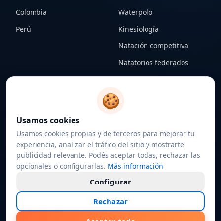
Colombia
Waterpolo
Perú
Kinesiología
Natación competitiva
Natatorios federados
CONTENIDO
LEGAL
🍪
Notas
Términos y condiciones
Usamos cookies
Federaciones
Política de privacidad
Usamos cookies propias y de terceros para mejorar tu
Sobre nosotros
Política de cookies
experiencia, analizar el tráfico del sitio y mostrarte
publicidad relevante. Podés aceptar todas, rechazar las
Contacto
Configurar cookies
opcionales o configurarlas.
Más información
Configurar
Rechazar
©
2026
4estilos.com · Todos los derechos reservados
Hecho con
♥
por nadadores, para nadadores.
Desarrollado por
P3Design.com