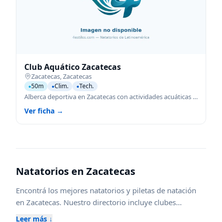
Club Aquático Zacatecas
Zacatecas
,
Zacatecas
50m
Clim.
Tech.
●
●
●
Alberca deportiva en Zacatecas con actividades acuáticas para todas las edades.
Ver ficha →
Natatorios en
Zacatecas
Encontrá los mejores natatorios y piletas de natación
en
Zacatecas
. Nuestro directorio incluye clubes
federados, escuelas de natación para niños y adultos,
Leer más ↓