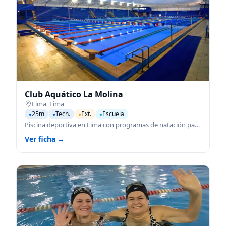
Club Aquático La Molina
Lima
,
Lima
25m
Tech.
Ext.
Escuela
●
●
●
●
Piscina deportiva en Lima con programas de natación para todas las edades.
Ver ficha →