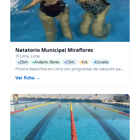
Natatorio Municipal Miraflores
Lima
,
Lima
25m
Andariv. libres
Clim.
Ext.
Escuela
●
●
●
●
●
Piscina deportiva en Lima con programas de natación para todas las edades.
Ver ficha →