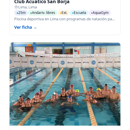
Club Acuático San Borja
Lima
,
Lima
25m
Andariv. libres
Ext.
Escuela
AquaGym
●
●
●
●
●
Piscina deportiva en Lima con programas de natación para todas las edades.
Ver ficha →