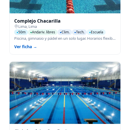
Complejo Chacarilla
Lima
,
Lima
50m
Andariv. libres
Clim.
Tech.
Escuela
●
●
●
●
●
Piscina, gimnasio y pádel en un solo lugar. Horarios flexibles y reservas rápidas.
Ver ficha →