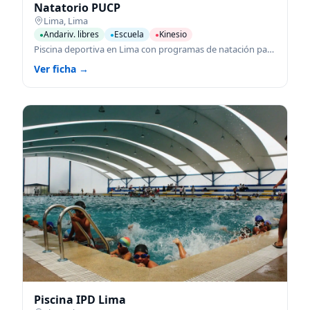
Natatorio PUCP
Lima
,
Lima
Andariv. libres
Escuela
Kinesio
●
●
●
Piscina deportiva en Lima con programas de natación para todas las edades.
Ver ficha →
Piscina IPD Lima