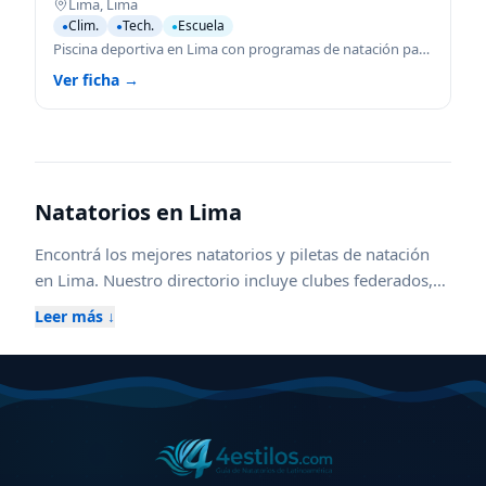
Lima
,
Lima
Clim.
Tech.
Escuela
●
●
●
Piscina deportiva en Lima con programas de natación para todas las edades.
Ver ficha →
Natatorios en
Lima
Encontrá los mejores natatorios y piletas de natación
en
Lima
. Nuestro directorio incluye clubes federados,
escuelas de natación para niños y adultos, piletas
Leer más ↓
climatizadas cubiertas y al aire libre, además de centros
con aqua gym, waterpolo y kinesiología acuática.
Compará horarios, ubicaciones, instalaciones y
servicios para elegir el natatorio ideal en
Lima
, ya sea
para entrenamiento competitivo, aprendizaje,
recreación o rehabilitación. Explorá zonas cercanas