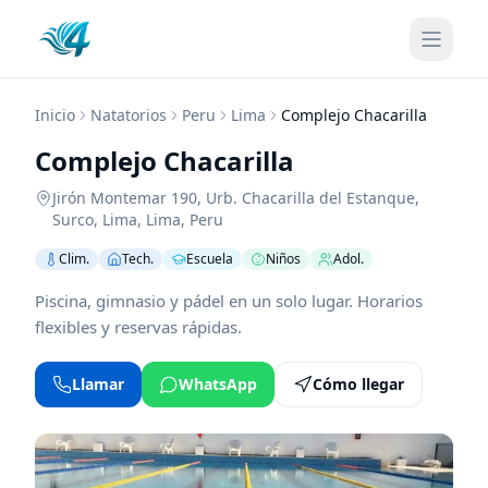
Inicio
Natatorios
Peru
Lima
Complejo Chacarilla
Complejo Chacarilla
Jirón Montemar 190, Urb. Chacarilla del Estanque,
Surco
,
Lima
,
Lima
,
Peru
Clim.
Tech.
Escuela
Niños
Adol.
Piscina, gimnasio y pádel en un solo lugar. Horarios
flexibles y reservas rápidas.
Llamar
WhatsApp
Cómo llegar