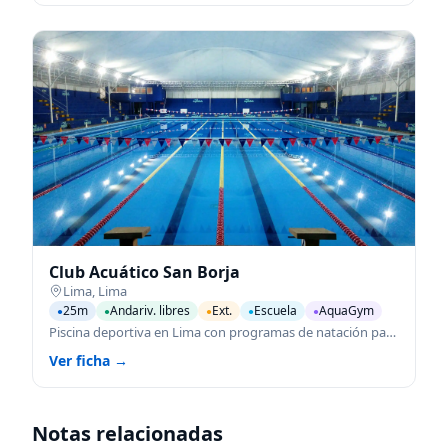
Club Acuático San Borja
Lima
,
Lima
25m
Andariv. libres
Ext.
Escuela
AquaGym
●
●
●
●
●
Piscina deportiva en Lima con programas de natación para todas las edades.
Ver ficha →
Notas relacionadas