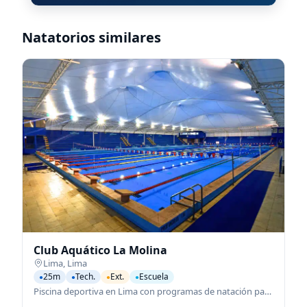
Natatorios similares
Club Aquático La Molina
Lima
,
Lima
25m
Tech.
Ext.
Escuela
●
●
●
●
Piscina deportiva en Lima con programas de natación para todas las edades.