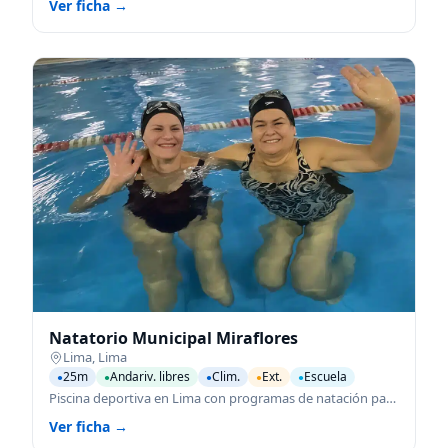
Ver ficha →
Natatorio Municipal Miraflores
Lima
,
Lima
25m
Andariv. libres
Clim.
Ext.
Escuela
●
●
●
●
●
Piscina deportiva en Lima con programas de natación para todas las edades.
Ver ficha →