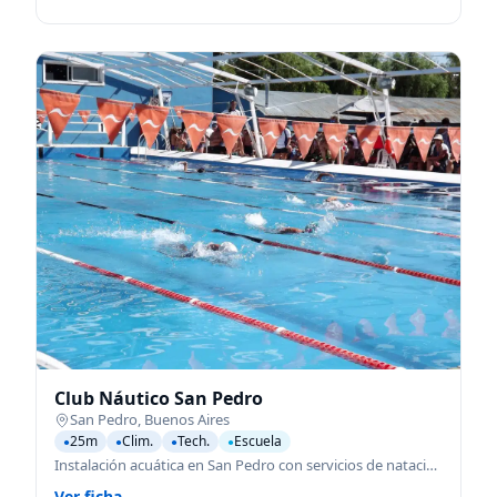
Club Náutico San Pedro
San Pedro
,
Buenos Aires
25m
Clim.
Tech.
Escuela
●
●
●
●
Instalación acuática en San Pedro con servicios de natación para todas las edades.
Ver ficha →