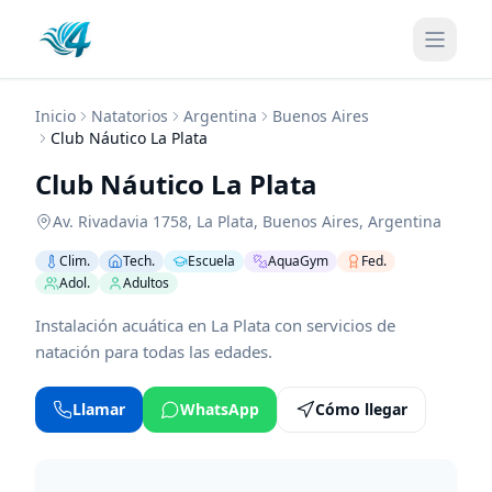
Inicio
Natatorios
Argentina
Buenos Aires
Club Náutico La Plata
Club Náutico La Plata
Av. Rivadavia 1758
,
La Plata
,
Buenos Aires
,
Argentina
Clim.
Tech.
Escuela
AquaGym
Fed.
Adol.
Adultos
Instalación acuática en La Plata con servicios de
natación para todas las edades.
Llamar
WhatsApp
Cómo llegar