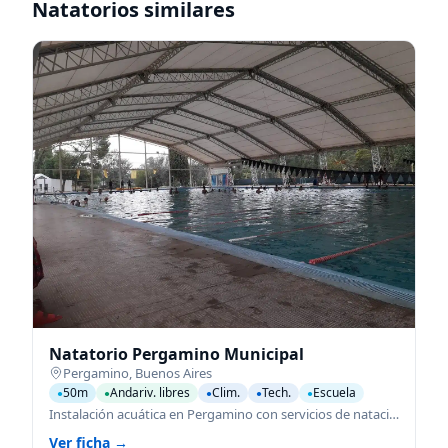
Natatorios similares
Natatorio Pergamino Municipal
Pergamino
,
Buenos Aires
50m
Andariv. libres
Clim.
Tech.
Escuela
●
●
●
●
●
Instalación acuática en Pergamino con servicios de natación para todas las edades.
Ver ficha →