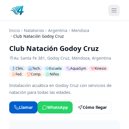
Inicio
Natatorios
Argentina
Mendoza
Club Natación Godoy Cruz
Club Natación Godoy Cruz
Av. Santa Fe 381
,
Godoy Cruz
,
Mendoza
,
Argentina
Clim.
Tech.
Escuela
AquaGym
Kinesio
Fed.
Comp.
Niños
Instalación acuática en Godoy Cruz con servicios de
natación para todas las edades.
Llamar
WhatsApp
Cómo llegar