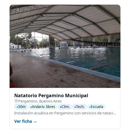
Natatorio Pergamino Municipal
Pergamino
,
Buenos Aires
50m
Andariv. libres
Clim.
Tech.
Escuela
●
●
●
●
●
Instalación acuática en Pergamino con servicios de natación para todas las edades.
Ver ficha →