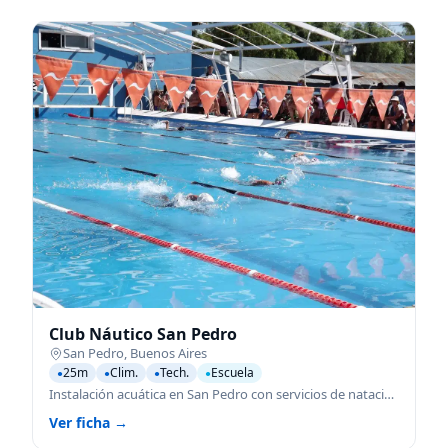
Club Náutico San Pedro
San Pedro
,
Buenos Aires
25m
Clim.
Tech.
Escuela
●
●
●
●
Instalación acuática en San Pedro con servicios de natación para todas las edades.
Ver ficha →