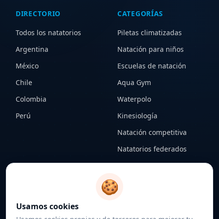
DIRECTORIO
CATEGORÍAS
Todos los natatorios
Piletas climatizadas
Argentina
Natación para niños
México
Escuelas de natación
Chile
Aqua Gym
Colombia
Waterpolo
Perú
Kinesiología
Natación competitiva
Natatorios federados
CONTENIDO
LEGAL
🍪
Notas
Términos y condiciones
Usamos cookies
Federaciones
Política de privacidad