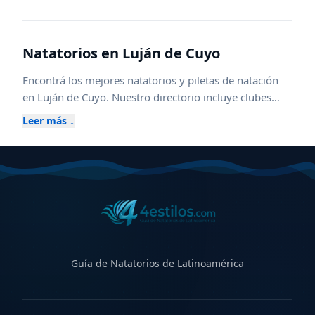
Natatorios en
Luján de Cuyo
Encontrá los mejores natatorios y piletas de natación
en
Luján de Cuyo
. Nuestro directorio incluye clubes
federados, escuelas de natación para niños y adultos,
Leer más ↓
piletas climatizadas cubiertas y al aire libre, además de
centros con aqua gym, waterpolo y kinesiología
acuática. Compará horarios, ubicaciones, instalaciones
y servicios para elegir el natatorio ideal en
Luján de
Cuyo
, ya sea para entrenamiento competitivo,
aprendizaje, recreación o rehabilitación. Explorá zonas
cercanas para ampliar tu búsqueda y descubrir nuevas
opciones.
Guía de Natatorios de Latinoamérica