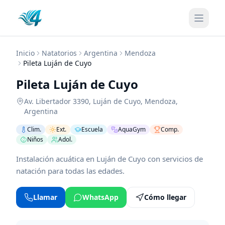
Inicio
Natatorios
Argentina
Mendoza
Pileta Luján de Cuyo
Pileta Luján de Cuyo
Av. Libertador 3390
,
Luján de Cuyo
,
Mendoza
,
Argentina
Clim.
Ext.
Escuela
AquaGym
Comp.
Niños
Adol.
Instalación acuática en Luján de Cuyo con servicios de
natación para todas las edades.
Llamar
WhatsApp
Cómo llegar