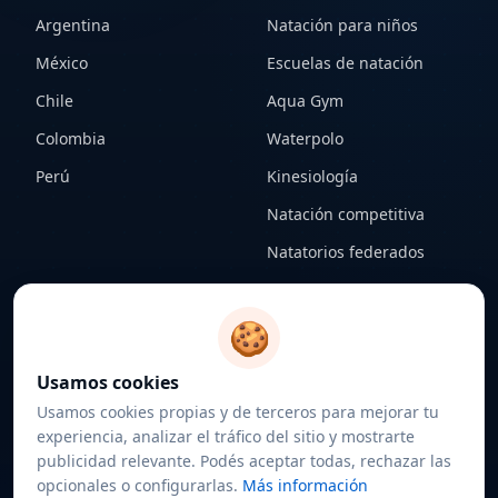
Argentina
Natación para niños
México
Escuelas de natación
Chile
Aqua Gym
Colombia
Waterpolo
Perú
Kinesiología
Natación competitiva
Natatorios federados
CONTENIDO
LEGAL
🍪
Notas
Términos y condiciones
Usamos cookies
Federaciones
Política de privacidad
Usamos cookies propias y de terceros para mejorar tu
Sobre nosotros
Política de cookies
experiencia, analizar el tráfico del sitio y mostrarte
publicidad relevante. Podés aceptar todas, rechazar las
Contacto
Configurar cookies
opcionales o configurarlas.
Más información