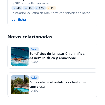
GBA Norte
,
Buenos Aires
25m
Clim.
Tech.
Ext.
●
●
●
●
Instalación acuática en GBA Norte con servicios de natación para todas las edades.
Ver ficha →
Notas relacionadas
Salud
Beneficios de la natación en niños:
desarrollo físico y emocional
15 abr.
Guías
Cómo elegir el natatorio ideal: guía
completa
10 abr.