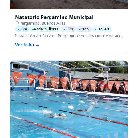
Natatorio Pergamino Municipal
Pergamino
,
Buenos Aires
50m
Andariv. libres
Clim.
Tech.
Escuela
●
●
●
●
●
Instalación acuática en Pergamino con servicios de natación para todas las edades.
Ver ficha →