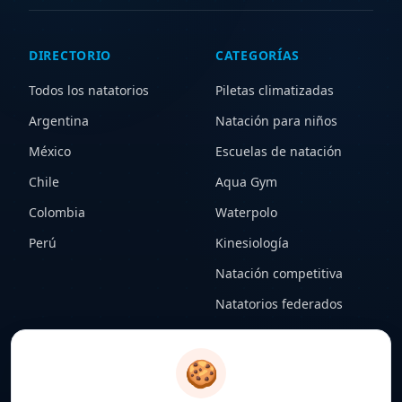
DIRECTORIO
CATEGORÍAS
Todos los natatorios
Piletas climatizadas
Argentina
Natación para niños
México
Escuelas de natación
Chile
Aqua Gym
Colombia
Waterpolo
Perú
Kinesiología
Natación competitiva
Natatorios federados
CONTENIDO
LEGAL
🍪
Notas
Términos y condiciones