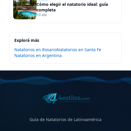
Cómo elegir el natatorio ideal: guía
completa
10 abr.
Explorá más
Natatorios en
Rosario
Natatorios en
Santa Fe
Natatorios en
Argentina
Guía de Natatorios de Latinoamérica