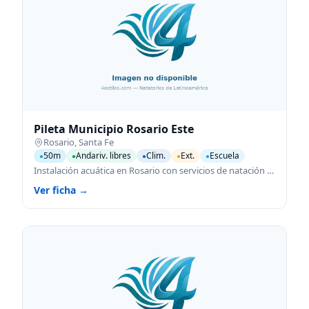
Pileta Municipio Rosario Este
Rosario
,
Santa Fe
50m
Andariv. libres
Clim.
Ext.
Escuela
●
●
●
●
●
Instalación acuática en Rosario con servicios de natación para todas las edades.
Ver ficha →