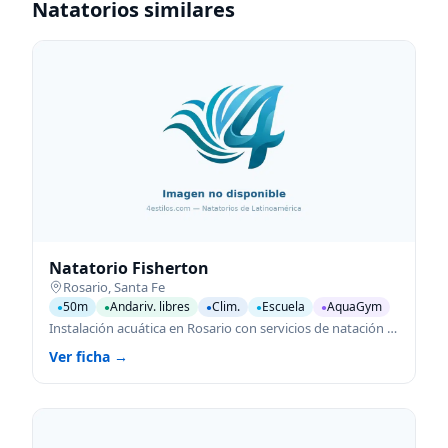
Natatorios similares
Natatorio Fisherton
Rosario
,
Santa Fe
50m
Andariv. libres
Clim.
Escuela
AquaGym
●
●
●
●
●
Instalación acuática en Rosario con servicios de natación para todas las edades.
Ver ficha →