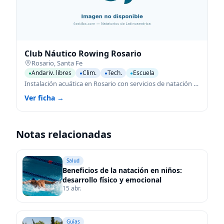
Club Náutico Rowing Rosario
Rosario
,
Santa Fe
Andariv. libres
Clim.
Tech.
Escuela
●
●
●
●
Instalación acuática en Rosario con servicios de natación para todas las edades.
Ver ficha →
Notas relacionadas
Salud
Beneficios de la natación en niños:
desarrollo físico y emocional
15 abr.
Guías