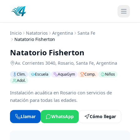
Inicio
Natatorios
Argentina
Santa Fe
Natatorio Fisherton
Natatorio Fisherton
Av. Corrientes 3040
,
Rosario
,
Santa Fe
,
Argentina
Clim.
Escuela
AquaGym
Comp.
Niños
Adol.
Instalación acuática en Rosario con servicios de
natación para todas las edades.
Llamar
WhatsApp
Cómo llegar