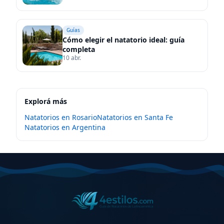
Guías
Cómo elegir el natatorio ideal: guía
completa
10 abr.
Explorá más
Natatorios en
Rosario
Natatorios en
Santa Fe
Natatorios en
Argentina