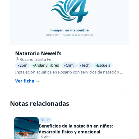
Natatorio Newell’s
Rosario
,
Santa Fe
25m
Andariv. libres
Clim.
Tech.
Escuela
●
●
●
●
●
Instalación acuática en Rosario con servicios de natación para todas las edades.
Ver ficha →
Notas relacionadas
Salud
Beneficios de la natación en niños:
desarrollo físico y emocional
15 abr.