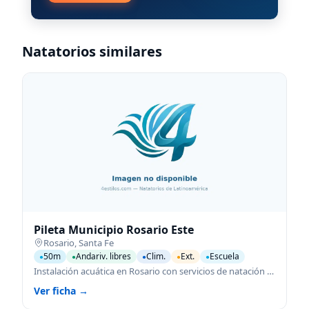
Natatorios similares
Pileta Municipio Rosario Este
Rosario
,
Santa Fe
50m
Andariv. libres
Clim.
Ext.
Escuela
●
●
●
●
●
Instalación acuática en Rosario con servicios de natación para todas las edades.
Ver ficha →