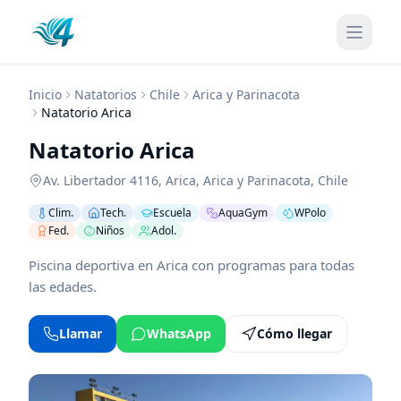
Inicio
Natatorios
Chile
Arica y Parinacota
Natatorio Arica
Natatorio Arica
Av. Libertador 4116
,
Arica
,
Arica y Parinacota
,
Chile
Clim.
Tech.
Escuela
AquaGym
WPolo
Fed.
Niños
Adol.
Piscina deportiva en Arica con programas para todas
las edades.
Llamar
WhatsApp
Cómo llegar