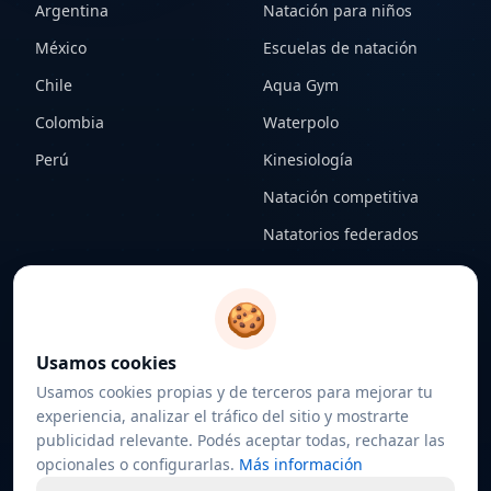
Argentina
Natación para niños
México
Escuelas de natación
Chile
Aqua Gym
Colombia
Waterpolo
Perú
Kinesiología
Natación competitiva
Natatorios federados
CONTENIDO
LEGAL
🍪
Notas
Términos y condiciones
Usamos cookies
Federaciones
Política de privacidad
Usamos cookies propias y de terceros para mejorar tu
Sobre nosotros
Política de cookies
experiencia, analizar el tráfico del sitio y mostrarte
publicidad relevante. Podés aceptar todas, rechazar las
Contacto
Configurar cookies
opcionales o configurarlas.
Más información