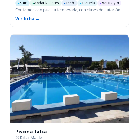
50m
Andariv. libres
Tech.
Escuela
AquaGym
●
●
●
●
●
Contamos con piscina temperada, con clases de natación para niños y adultos hidrogym, y nado libre sólo adultos y familiar
Ver ficha →
Piscina Talca
Talca
,
Maule