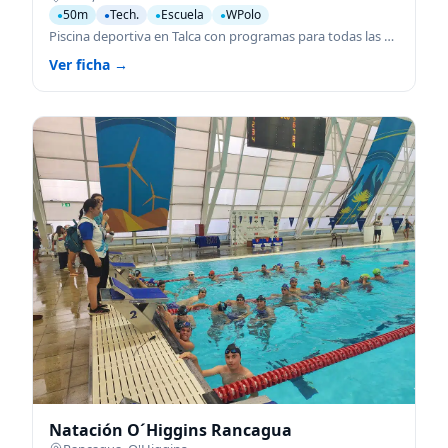
50m
Tech.
Escuela
WPolo
●
●
●
●
Piscina deportiva en Talca con programas para todas las edades.
Ver ficha →
Natación O´Higgins Rancagua