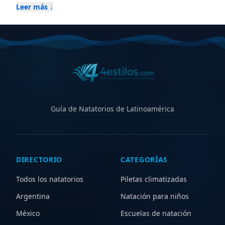
federados, escuelas de natación para niños y adultos,
Leer más ↓
piletas climatizadas cubiertas y al aire libre, además de
centros con aqua gym, waterpolo y kinesiología
acuática. Compará horarios, ubicaciones, instalaciones
y servicios para elegir el natatorio ideal en
Pudahuel
, ya
sea para entrenamiento competitivo, aprendizaje,
recreación o rehabilitación. Explorá zonas cercanas
para ampliar tu búsqueda y descubrir nuevas opciones.
Guía de Natatorios de Latinoamérica
DIRECTORIO
CATEGORÍAS
Todos los natatorios
Piletas climatizadas
Argentina
Natación para niños
México
Escuelas de natación