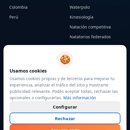
Colombia
Waterpolo
Perú
Kinesiología
Natación competitiva
Natatorios federados
CONTENIDO
LEGAL
🍪
Notas
Términos y condiciones
Usamos cookies
Federaciones
Política de privacidad
Usamos cookies propias y de terceros para mejorar tu
Sobre nosotros
Política de cookies
experiencia, analizar el tráfico del sitio y mostrarte
publicidad relevante. Podés aceptar todas, rechazar las
Contacto
Configurar cookies
opcionales o configurarlas.
Más información
Configurar
Rechazar
©
2026
4estilos.com · Todos los derechos reservados
Hecho con
♥
por nadadores, para nadadores.
Desarrollado por
P3Design.com