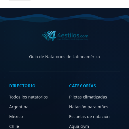
piletas climatizadas cubiertas y al aire libre, además de
centros con aqua gym, waterpolo y kinesiología
acuática. Compará horarios, ubicaciones, instalaciones
y servicios para elegir el natatorio ideal en
Cartagena
,
ya sea para entrenamiento competitivo, aprendizaje,
recreación o rehabilitación. Explorá zonas cercanas
para ampliar tu búsqueda y descubrir nuevas opciones.
Guía de Natatorios de Latinoamérica
DIRECTORIO
CATEGORÍAS
Todos los natatorios
Piletas climatizadas
Argentina
Natación para niños
México
Escuelas de natación
Chile
Aqua Gym