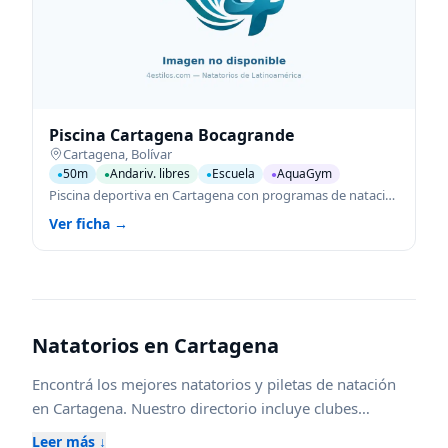
Piscina Cartagena Bocagrande
Cartagena
,
Bolívar
50m
Andariv. libres
Escuela
AquaGym
●
●
●
●
Piscina deportiva en Cartagena con programas de natación para todas las edades.
Ver ficha →
Natatorios en
Cartagena
Encontrá los mejores natatorios y piletas de natación
en
Cartagena
. Nuestro directorio incluye clubes
federados, escuelas de natación para niños y adultos,
Leer más ↓