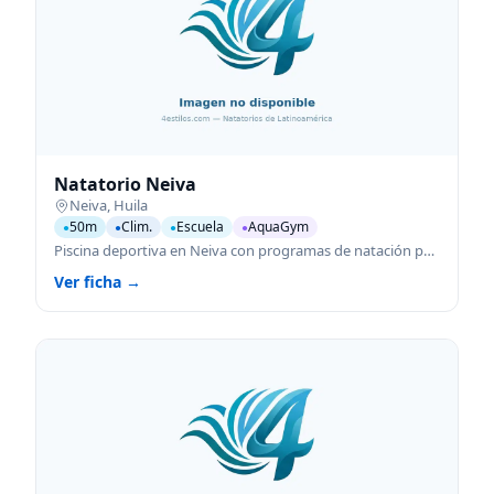
Natatorio Neiva
Neiva
,
Huila
50m
Clim.
Escuela
AquaGym
●
●
●
●
Piscina deportiva en Neiva con programas de natación para todas las edades.
Ver ficha →