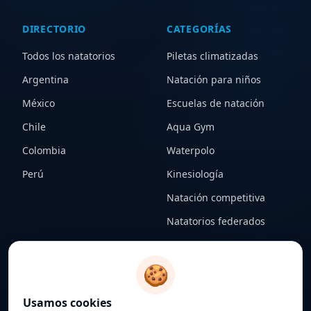
DIRECTORIO
CATEGORÍAS
Todos los natatorios
Piletas climatizadas
Argentina
Natación para niños
México
Escuelas de natación
Chile
Aqua Gym
Colombia
Waterpolo
Perú
Kinesiología
Natación competitiva
Natatorios federados
CONTENIDO
LEGAL
🍪
Notas
Términos y condiciones
Usamos cookies
Federaciones
Política de privacidad