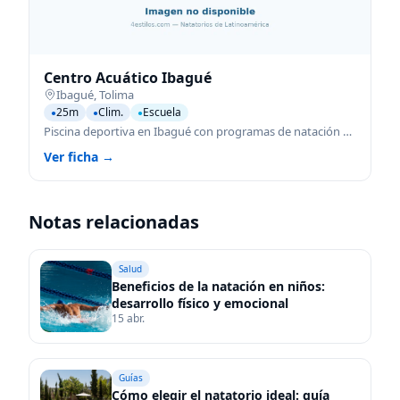
Centro Acuático Ibagué
Ibagué
,
Tolima
25m
Clim.
Escuela
●
●
●
Piscina deportiva en Ibagué con programas de natación para todas las edades.
Ver ficha →
Notas relacionadas
Salud
Beneficios de la natación en niños:
desarrollo físico y emocional
15 abr.
Guías
Cómo elegir el natatorio ideal: guía