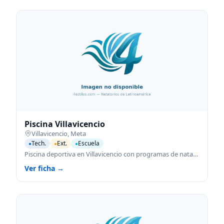
Piscina Villavicencio
Villavicencio
,
Meta
Tech.
Ext.
Escuela
●
●
●
Piscina deportiva en Villavicencio con programas de natación para todas las edades.
Ver ficha →