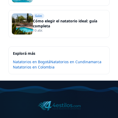
Guías
Cómo elegir el natatorio ideal: guía
completa
10 abr.
Explorá más
Natatorios en
Bogotá
Natatorios en
Cundinamarca
Natatorios en
Colombia