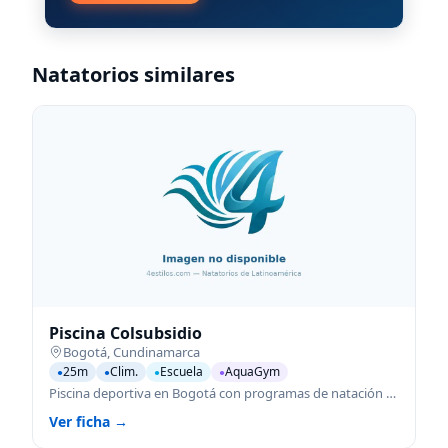
Natatorios similares
Piscina Colsubsidio
Bogotá
,
Cundinamarca
25m
Clim.
Escuela
AquaGym
●
●
●
●
Piscina deportiva en Bogotá con programas de natación para todas las edades.
Ver ficha →