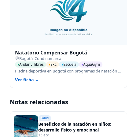
Natatorio Compensar Bogotá
Bogotá
,
Cundinamarca
Andariv. libres
Ext.
Escuela
AquaGym
●
●
●
●
Piscina deportiva en Bogotá con programas de natación para todas las edades.
Ver ficha →
Notas relacionadas
Salud
Beneficios de la natación en niños:
desarrollo físico y emocional
15 abr.