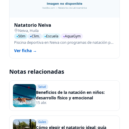
Natatorio Neiva
Neiva
,
Huila
50m
Clim.
Escuela
AquaGym
●
●
●
●
Piscina deportiva en Neiva con programas de natación para todas las edades.
Ver ficha →
Notas relacionadas
Salud
Beneficios de la natación en niños:
desarrollo físico y emocional
15 abr.
Guías
Cómo elegir el natatorio ideal: guía