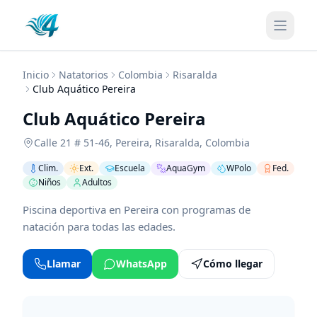
Inicio
Natatorios
Colombia
Risaralda
Club Aquático Pereira
Club Aquático Pereira
Calle 21 # 51-46
,
Pereira
,
Risaralda
,
Colombia
Clim.
Ext.
Escuela
AquaGym
WPolo
Fed.
Niños
Adultos
Piscina deportiva en Pereira con programas de
natación para todas las edades.
Llamar
WhatsApp
Cómo llegar