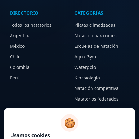
DIRECTORIO
CATEGORÍAS
Todos los natatorios
Piletas climatizadas
Argentina
Natación para niños
México
Escuelas de natación
Chile
Aqua Gym
Colombia
Waterpolo
Perú
Kinesiología
Natación competitiva
Natatorios federados
CONTENIDO
LEGAL
🍪
Notas
Términos y condiciones
Usamos cookies
Federaciones
Política de privacidad