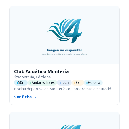
Club Aquático Montería
Montería
,
Córdoba
50m
Andariv. libres
Tech.
Ext.
Escuela
●
●
●
●
●
Piscina deportiva en Montería con programas de natación para todas las edades.
Ver ficha →