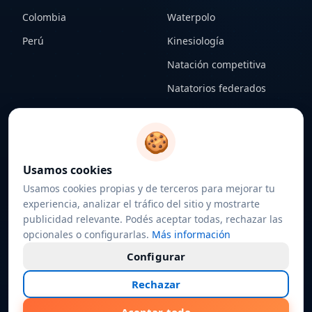
Colombia
Waterpolo
Perú
Kinesiología
Natación competitiva
Natatorios federados
CONTENIDO
LEGAL
🍪
Notas
Términos y condiciones
Usamos cookies
Federaciones
Política de privacidad
Usamos cookies propias y de terceros para mejorar tu
Sobre nosotros
Política de cookies
experiencia, analizar el tráfico del sitio y mostrarte
publicidad relevante. Podés aceptar todas, rechazar las
Contacto
Configurar cookies
opcionales o configurarlas.
Más información
Configurar
Rechazar
©
2026
4estilos.com · Todos los derechos reservados
Hecho con
♥
por nadadores, para nadadores.
Desarrollado por
P3Design.com