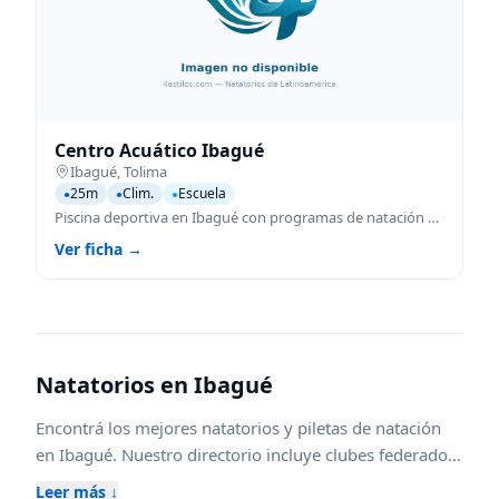
Centro Acuático Ibagué
Ibagué
,
Tolima
25m
Clim.
Escuela
●
●
●
Piscina deportiva en Ibagué con programas de natación para todas las edades.
Ver ficha →
Natatorios en
Ibagué
Encontrá los mejores natatorios y piletas de natación
en
Ibagué
. Nuestro directorio incluye clubes federados,
escuelas de natación para niños y adultos, piletas
Leer más ↓