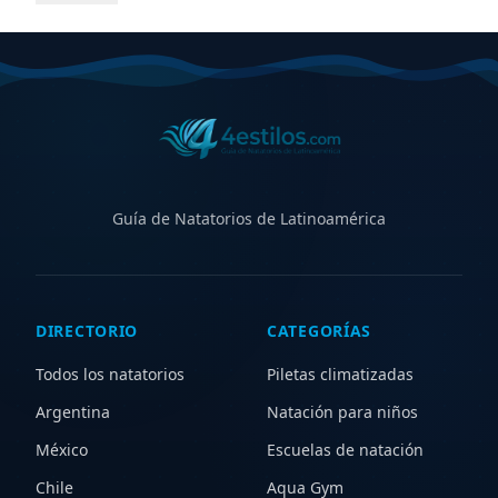
climatizadas cubiertas y al aire libre, además de centros
con aqua gym, waterpolo y kinesiología acuática.
Compará horarios, ubicaciones, instalaciones y
servicios para elegir el natatorio ideal en
Ibagué
, ya sea
para entrenamiento competitivo, aprendizaje,
recreación o rehabilitación. Explorá zonas cercanas
para ampliar tu búsqueda y descubrir nuevas opciones.
Guía de Natatorios de Latinoamérica
DIRECTORIO
CATEGORÍAS
Todos los natatorios
Piletas climatizadas
Argentina
Natación para niños
México
Escuelas de natación
Chile
Aqua Gym