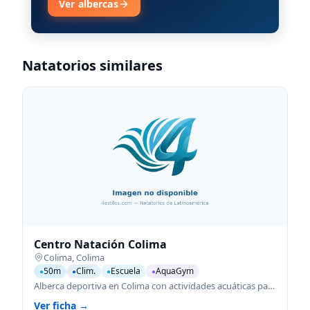
Ver albercas
Natatorios similares
Centro Natación Colima
Colima
,
Colima
50m
Clim.
Escuela
AquaGym
●
●
●
●
Alberca deportiva en Colima con actividades acuáticas para todas las edades.
Ver ficha →