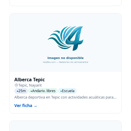
Alberca Tepic
Tepic
,
Nayarit
25m
Andariv. libres
Escuela
●
●
●
Alberca deportiva en Tepic con actividades acuáticas para todas las edades.
Ver ficha →