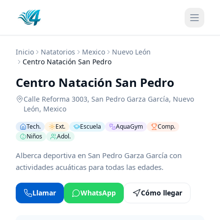
Inicio
Natatorios
Mexico
Nuevo León
Centro Natación San Pedro
Centro Natación San Pedro
Calle Reforma 3003
,
San Pedro Garza García
,
Nuevo
León
,
Mexico
Tech.
Ext.
Escuela
AquaGym
Comp.
Niños
Adol.
Alberca deportiva en San Pedro Garza García con
actividades acuáticas para todas las edades.
Llamar
WhatsApp
Cómo llegar