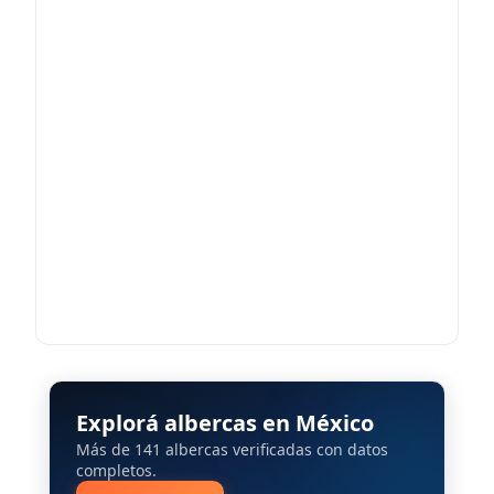
Explorá albercas en México
Más de 141 albercas verificadas con datos
completos.