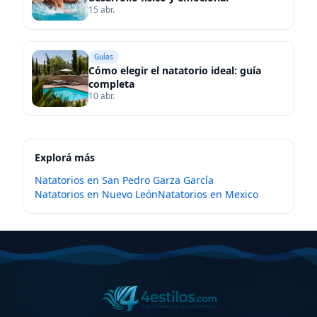
15 abr.
Guías
Cómo elegir el natatorio ideal: guía
completa
10 abr.
Explorá más
Natatorios en
San Pedro Garza García
Natatorios en
Nuevo León
Natatorios en
Mexico