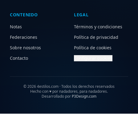
CONTENIDO
LEGAL
Notas
Términos y condiciones
Federaciones
Política de privacidad
Sobre nosotros
Política de cookies
Contacto
Configurar cookies
©
2026
4estilos.com · Todos los derechos reservados
Hecho con
♥
por nadadores, para nadadores.
Desarrollado por
P3Design.com