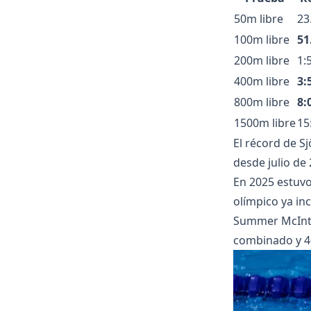
50m libre
23
100m libre
51
200m libre
1:
400m libre
3:
800m libre
8:
1500m libre
15
El récord de S
desde julio de
En 2025 estuvo
olímpico ya in
Summer McIntos
combinado y 4