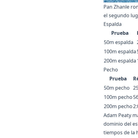
Pan Zhanle rom
el segundo lug
Espalda
Prueba
50m espalda
100m espalda
200m espalda
Pecho
Prueba
R
50m pecho
25
100m pecho
56
200m pecho
2:
Adam Peaty man
dominio del es
tiempos de la 