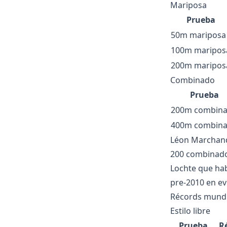
Mariposa
Prueba
50m mariposa
100m maripos
200m maripos
Combinado
Prueba
200m combin
400m combin
Léon Marchand
200 combinado,
Lochte que hab
pre-2010 en ev
Récords mundia
Estilo libre
Prueba
R