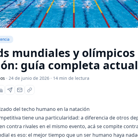
encia
ds mundiales y olímpicos
ión: guía completa actua
los
·
24 de junio de 2026
·
14
min de lectura
izado del techo humano en la natación
mpetitiva tiene una particularidad: a diferencia de otros d
n contra rivales en el mismo evento, acá se compite contra e
dial es eso: el mejor tiempo que un ser humano haya nad