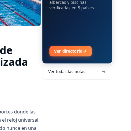
albercas y piscinas
verificadas en 5 países.
 de
Ver directorio
lizada
Ver todas las notas
eportes donde las
l reloj universal.
ado nunca en una