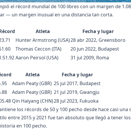
pió el récord mundial de 100 libres con un margen de 1.0
ar — un margen inusual en una distancia tan corta.
Récord
Atleta
Fecha y lugar
23.71
Hunter Armstrong (USA)
28 abr 2022, Greensboro
51.60
Thomas Ceccon (ITA)
20 jun 2022, Budapest
1:51.92
Aaron Peirsol (USA)
31 jul 2009, Roma
écord
Atleta
Fecha y lugar
.95
Adam Peaty (GBR)
25 jul 2017, Budapest
.88
Adam Peaty (GBR)
21 jul 2019, Gwangju
05.48
Qin Haiyang (CHN)
28 jul 2023, Fukuoka
tiene los récords de 50 y 100 pecho desde hace casi una 
tilo entre 2015 y 2021 fue tan absoluto que llegó a tener lo
historia en 100 pecho.