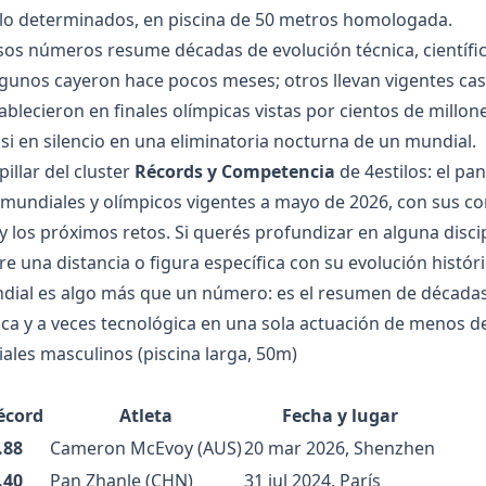
tilo determinados, en piscina de 50 metros homologada.
os números resume décadas de evolución técnica, científic
lgunos cayeron hace pocos meses; otros llevan vigentes cas
ablecieron en finales olímpicas vistas por cientos de millon
si en silencio en una eliminatoria nocturna de un mundial.
pillar del cluster
Récords y Competencia
de 4estilos: el p
 mundiales y olímpicos vigentes a mayo de 2026, con sus co
y los próximos retos. Si querés profundizar en alguna discip
re una distancia o figura específica con su evolución histór
dial es algo más que un número: es el resumen de décadas
ífica y a veces tecnológica en una sola actuación de menos d
les masculinos (piscina larga, 50m)
écord
Atleta
Fecha y lugar
.88
Cameron McEvoy (AUS)
20 mar 2026, Shenzhen
.40
Pan Zhanle (CHN)
31 jul 2024, París