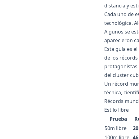
distancia y es
Cada uno de es
tecnológica. A
Algunos se est
aparecieron ca
Esta guía es el 
de los récords
protagonistas 
del cluster cub
Un récord mun
técnica, cient
Récords mundia
Estilo libre
Prueba
R
50m libre
20
100m libre
46