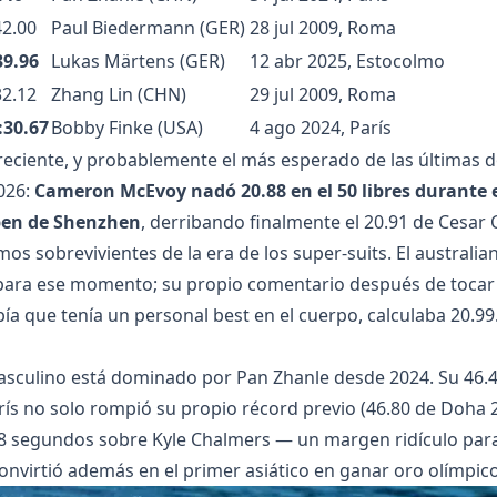
42.00
Paul Biedermann (GER)
28 jul 2009, Roma
39.96
Lukas Märtens (GER)
12 abr 2025, Estocolmo
32.12
Zhang Lin (CHN)
29 jul 2009, Roma
:30.67
Bobby Finke (USA)
4 ago 2024, París
reciente, y probablemente el más esperado de las últimas d
026:
Cameron McEvoy nadó 20.88 en el 50 libres durante 
en de Shenzhen
, derribando finalmente el 20.91 de Cesar 
mos sobrevivientes de la era de los super-suits. El australi
para ese momento; su propio comentario después de tocar 
bía que tenía un personal best en el cuerpo, calculaba 20.99
masculino está dominado por Pan Zhanle desde 2024. Su 46.40
rís no solo rompió su propio récord previo (46.80 de Doha 2
8 segundos sobre Kyle Chalmers — un margen ridículo para
convirtió además en el primer asiático en ganar oro olímpic