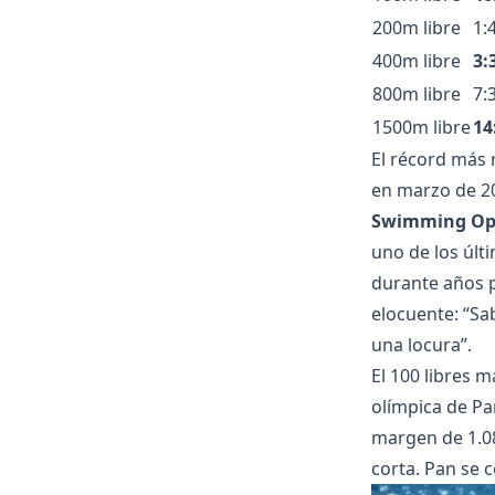
200m libre
1:
400m libre
3:
800m libre
7:
1500m libre
14
El récord más 
en marzo de 2
Swimming Op
uno de los últi
durante años 
elocuente: “Sa
una locura”.
El 100 libres 
olímpica de Pa
margen de 1.0
corta. Pan se 