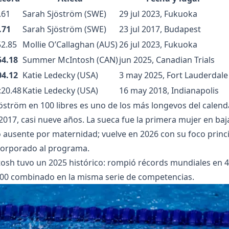
.61
Sarah Sjöström (SWE)
29 jul 2023, Fukuoka
.71
Sarah Sjöström (SWE)
23 jul 2017, Budapest
52.85
Mollie O’Callaghan (AUS)
26 jul 2023, Fukuoka
54.18
Summer McIntosh (CAN)
jun 2025, Canadian Trials
04.12
Katie Ledecky (USA)
3 may 2025, Fort Lauderdale
:20.48
Katie Ledecky (USA)
16 may 2018, Indianapolis
jöström en 100 libres es uno de los más longevos del calenda
 2017, casi nueve años. La sueca fue la primera mujer en ba
 ausente por maternidad; vuelve en 2026 con su foco princip
corporado al programa.
h tuvo un 2025 histórico: rompió récords mundiales en 40
00 combinado en la misma serie de competencias.