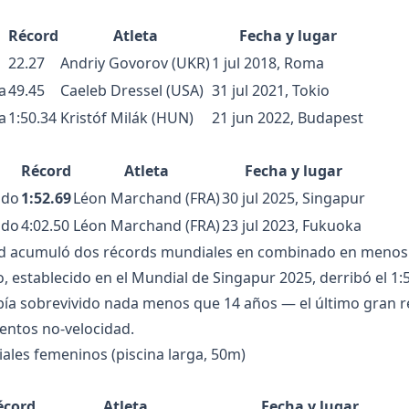
Récord
Atleta
Fecha y lugar
22.27
Andriy Govorov (UKR)
1 jul 2018, Roma
a
49.45
Caeleb Dressel (USA)
31 jul 2021, Tokio
a
1:50.34
Kristóf Milák (HUN)
21 jun 2022, Budapest
Récord
Atleta
Fecha y lugar
ado
1:52.69
Léon Marchand (FRA)
30 jul 2025, Singapur
ado
4:02.50
Léon Marchand (FRA)
23 jul 2023, Fukuoka
 acumuló dos récords mundiales en combinado en menos d
 establecido en el Mundial de Singapur 2025, derribó el 1:
ía sobrevivido nada menos que 14 años — el último gran ré
entos no-velocidad.
les femeninos (piscina larga, 50m)
écord
Atleta
Fecha y lugar