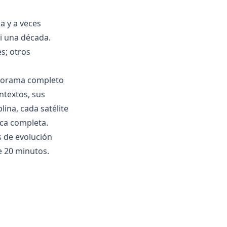
a y a veces
i una década.
es; otros
anorama completo
ntextos, sus
lina, cada satélite
ica completa.
 de evolución
e 20 minutos.