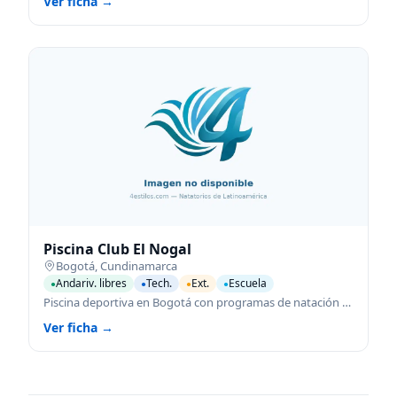
Ver ficha →
Piscina Club El Nogal
Bogotá
,
Cundinamarca
Andariv. libres
Tech.
Ext.
Escuela
●
●
●
●
Piscina deportiva en Bogotá con programas de natación para todas las edades.
Ver ficha →