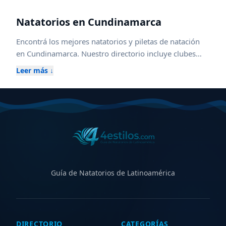
Natatorios en
Cundinamarca
Encontrá los mejores natatorios y piletas de natación
en
Cundinamarca
. Nuestro directorio incluye clubes
federados, escuelas de natación para niños y adultos,
Leer más ↓
piletas climatizadas cubiertas y al aire libre, además de
centros con aqua gym, waterpolo y kinesiología
acuática. Compará horarios, ubicaciones, instalaciones
y servicios para elegir el natatorio ideal en
Cundinamarca
, ya sea para entrenamiento competitivo,
aprendizaje, recreación o rehabilitación. Explorá zonas
cercanas para ampliar tu búsqueda y descubrir nuevas
opciones.
Guía de Natatorios de Latinoamérica
DIRECTORIO
CATEGORÍAS