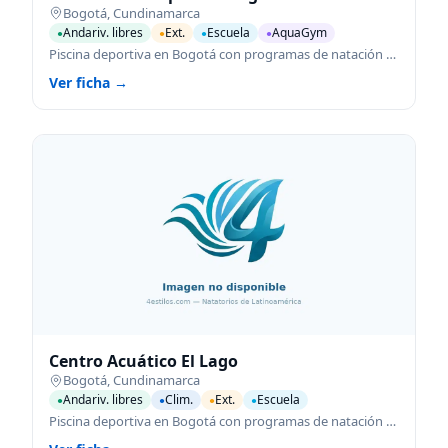
Bogotá
,
Cundinamarca
Andariv. libres
Ext.
Escuela
AquaGym
●
●
●
●
Piscina deportiva en Bogotá con programas de natación para todas las edades.
Ver ficha →
Centro Acuático El Lago
Bogotá
,
Cundinamarca
Andariv. libres
Clim.
Ext.
Escuela
●
●
●
●
Piscina deportiva en Bogotá con programas de natación para todas las edades.