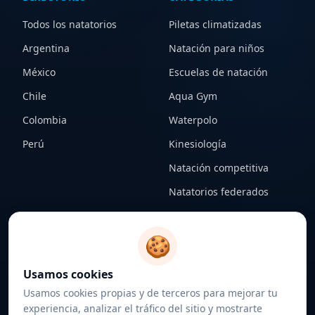
Todos los natatorios
Piletas climatizadas
Argentina
Natación para niños
México
Escuelas de natación
Chile
Aqua Gym
Colombia
Waterpolo
Perú
Kinesiología
Natación competitiva
Natatorios federados
CONTENIDO
LEGAL
🍪
Notas
Términos y condiciones
Usamos cookies
Federaciones
Política de privacidad
Usamos cookies propias y de terceros para mejorar tu
Sobre nosotros
Política de cookies
experiencia, analizar el tráfico del sitio y mostrarte