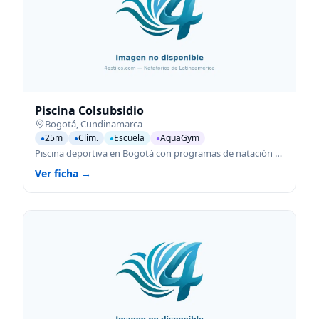
Piscina Colsubsidio
Bogotá
,
Cundinamarca
25m
Clim.
Escuela
AquaGym
●
●
●
●
Piscina deportiva en Bogotá con programas de natación para todas las edades.
Ver ficha →