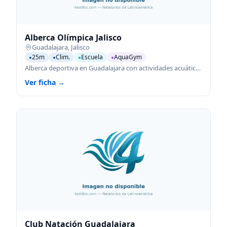
Alberca Olímpica Jalisco
Guadalajara
,
Jalisco
25m
Clim.
Escuela
AquaGym
●
●
●
●
Alberca deportiva en Guadalajara con actividades acuáticas para todas las edades.
Ver ficha →
Club Natación Guadalajara