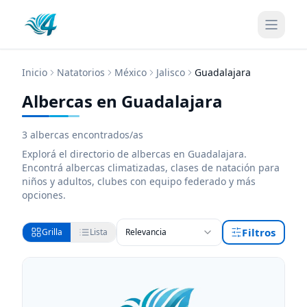
Inicio
Natatorios
México
Jalisco
Guadalajara
Albercas en Guadalajara
3
albercas encontrados/as
Explorá el directorio de
albercas
en Guadalajara
.
Encontrá
albercas
climatizadas, clases de natación para
niños y adultos, clubes con equipo federado y más
opciones.
Filtros
Grilla
Lista
Relevancia