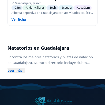
Guadalajara
,
Jalisco
25m
Andariv. libres
Tech.
Escuela
AquaGym
●
●
●
●
●
Alberca deportiva en Guadalajara con actividades acuáticas para todas las edades.
Ver ficha →
Natatorios en
Guadalajara
Encontrá los mejores natatorios y piletas de natación
en
Guadalajara
. Nuestro directorio incluye clubes
federados, escuelas de natación para niños y adultos,
Leer más ↓
piletas climatizadas cubiertas y al aire libre, además de
centros con aqua gym, waterpolo y kinesiología
acuática. Compará horarios, ubicaciones, instalaciones
y servicios para elegir el natatorio ideal en
Guadalajara
,
ya sea para entrenamiento competitivo, aprendizaje,
recreación o rehabilitación. Explorá zonas cercanas