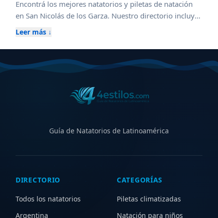
Encontrá los mejores natatorios y piletas de natación
en
San Nicolás de los Garza
. Nuestro directorio incluye
clubes federados, escuelas de natación para niños y
Leer más ↓
adultos, piletas climatizadas cubiertas y al aire libre,
además de centros con aqua gym, waterpolo y
kinesiología acuática. Compará horarios, ubicaciones,
instalaciones y servicios para elegir el natatorio ideal en
San Nicolás de los Garza
, ya sea para entrenamiento
competitivo, aprendizaje, recreación o rehabilitación.
Explorá zonas cercanas para ampliar tu búsqueda y
descubrir nuevas opciones.
Guía de Natatorios de Latinoamérica
DIRECTORIO
CATEGORÍAS
Todos los natatorios
Piletas climatizadas
Argentina
Natación para niños