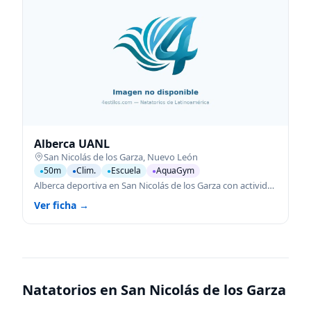
Alberca UANL
San Nicolás de los Garza
,
Nuevo León
50m
Clim.
Escuela
AquaGym
●
●
●
●
Alberca deportiva en San Nicolás de los Garza con actividades acuáticas para todas las edades.
Ver ficha →
Natatorios en
San Nicolás de los Garza