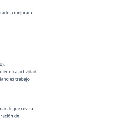
ntado a mejorar el
o).
uier otra actividad
yland es trabajo
search
que revisó
oración de