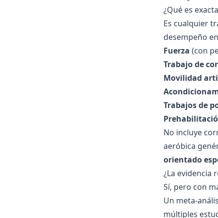
¿Qué es exact
Es cualquier t
desempeño en 
Fuerza
(con pe
Trabajo de co
Movilidad arti
Acondicionam
Trabajos de p
Prehabilitaci
No incluye corr
aeróbica genéri
orientado esp
¿La evidencia 
Sí, pero con m
Un
meta-anális
múltiples estu