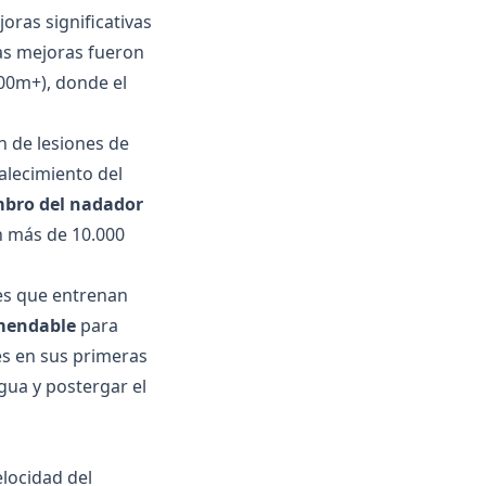
ras significativas
 Las mejoras fueron
400m+), donde el
 de lesiones de
lecimiento del
mbro del nadador
n más de 10.000
s que entrenan
omendable
para
es en sus primeras
gua y postergar el
elocidad del