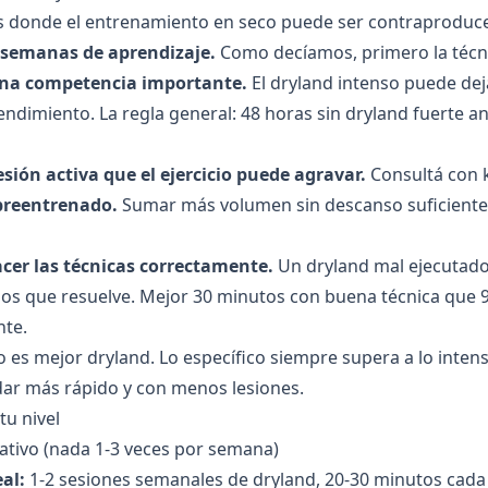
donde el entrenamiento en seco puede ser contraproduce
 semanas de aprendizaje.
Como decíamos, primero la técn
una competencia importante.
El dryland intenso puede deja
rendimiento. La regla general: 48 horas sin dryland fuerte a
esión activa que el ejercicio puede agravar.
Consultá con k
obreentrenado.
Sumar más volumen sin descanso suficiente a
acer las técnicas correctamente.
Un dryland mal ejecutad
os que resuelve. Mejor 30 minutos con buena técnica que 
nte.
 es mejor dryland. Lo específico siempre supera a lo inten
dar más rápido y con menos lesiones.
tu nivel
tivo (nada 1-3 veces por semana)
al:
1-2 sesiones semanales de dryland, 20-30 minutos cada