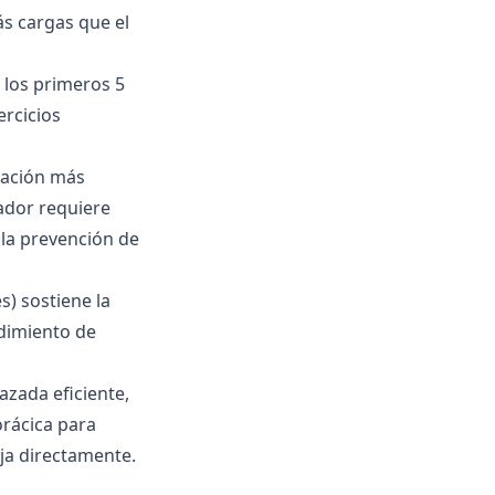
ás cargas que el
y los primeros 5
rcicios
lación más
tador requiere
 la prevención de
s) sostiene la
ndimiento de
zada eficiente,
orácica para
aja directamente.