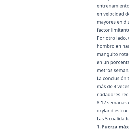
entrenamiento 
en velocidad de
mayores en dis
factor limitan
Por otro lado,
hombro en nad
manguito rota
en un porcenta
metros semana
La conclusión 
más de 4 vece
nadadores recr
8-12 semanas d
dryland estruc
Las 5 cualidad
1. Fuerza má