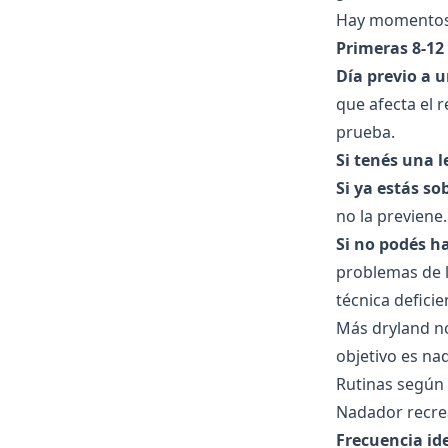
Hay momentos 
Primeras 8-12
Día previo a 
que afecta el 
prueba.
Si tenés una l
Si ya estás s
no la previene.
Si no podés h
problemas de l
técnica deficie
Más dryland no
objetivo es na
Rutinas según 
Nadador recrea
Frecuencia ide