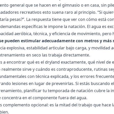
nto general que se hacen en el gimnasio o en casa, sin pil
dadores recreativos esto suena raro al principio. “Si quier
taría pesas?”. La respuesta tiene que ver con cómo está co
emandas específicas le impone la natación. El agua es exc
pacidad aeróbica, técnica, y eficiencia de movimiento, pero
se pueden estimular adecuadamente con metros y más 
ia explosiva, estabilidad articular bajo carga, y movilidad 
ntrenamiento en seco las trabaja directamente.
as a encontrar qué es el dryland exactamente, qué nivel de 
 realmente sirve y cuándo es contraproducente, rutinas seg
 fundamentales con técnica explicada, y los errores frecuen
ando lesiones en lugar de prevenirlas. Si estás buscando 
trenamiento,
planificar tu temporada de natación
cubre la i
se concentra en el componente fuera del agua.
es complemento opcional: es la mitad del trabajo que hace l
bien.