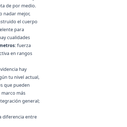
eta de por medio.
o nadar mejor,
nstruido el cuerpo
elente para
 hay cualidades
metros
: fuerza
activa en rangos
evidencia hay
ún tu nivel actual,
tes que pueden
el marco más
ntegración general;
a diferencia entre