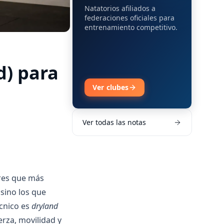
Natatorios afiliados a
federaciones oficiales para
entrenamiento competitivo.
d) para
Ver clubes
Ver todas las notas
res que más
sino los que
écnico es
dryland
erza, movilidad y