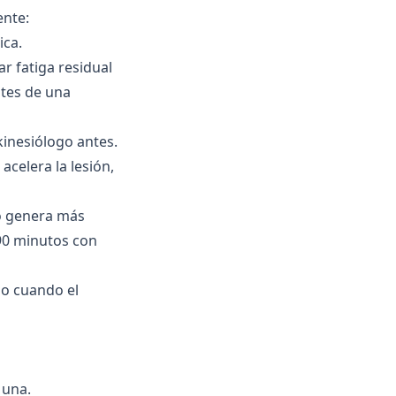
nte:
ica.
r fatiga residual
ntes de una
inesiólogo antes.
celera la lesión,
o genera más
90 minutos con
so cuando el
 una.