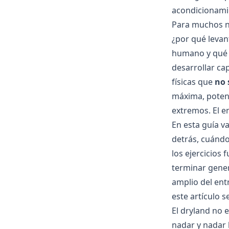
acondicionamie
Para muchos na
¿por qué levan
humano y qué d
desarrollar ca
físicas que
no 
máxima, potenc
extremos. El e
En esta guía v
detrás, cuándo
los ejercicios
terminar gener
amplio del en
este artículo 
El dryland no 
nadar y nadar 