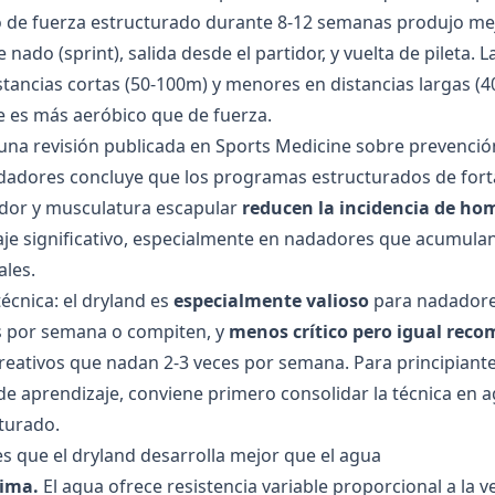
de fuerza estructurado durante 8-12 semanas produjo mejo
 nado (sprint), salida desde el partidor, y vuelta de pileta.
tancias cortas (50-100m) y menores en distancias largas (
te es más aeróbico que de fuerza.
 una
revisión publicada en Sports Medicine
sobre prevención
adores concluye que los programas estructurados de forta
dor y musculatura escapular
reducen la incidencia de ho
je significativo, especialmente en nadadores que acumula
les.
técnica: el dryland es
especialmente valioso
para nadadore
s por semana o compiten, y
menos crítico pero igual rec
eativos que nadan 2-3 veces por semana. Para principiant
e aprendizaje, conviene primero consolidar la técnica en a
turado.
es que el dryland desarrolla mejor que el agua
xima.
El agua ofrece resistencia variable proporcional a la v