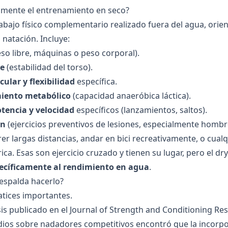
amente el entrenamiento en seco?
rabajo físico complementario realizado fuera del agua, orie
natación. Incluye:
so libre, máquinas o peso corporal).
re
(estabilidad del torso).
cular y flexibilidad
específica.
iento metabólico
(capacidad anaeróbica láctica).
otencia y velocidad
específicos (lanzamientos, saltos).
ón
(ejercicios preventivos de lesiones, especialmente hombr
er largas distancias, andar en bici recreativamente, o cualq
ca. Esas son ejercicio cruzado y tienen su lugar, pero el dr
ecíficamente al rendimiento en agua
.
respalda hacerlo?
atices importantes.
is publicado en el Journal of Strength and Conditioning Re
dios sobre nadadores competitivos encontró que la incorp