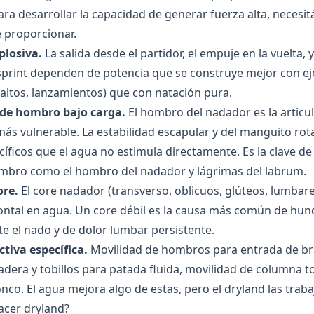
ra desarrollar la capacidad de generar fuerza alta, necesit
 proporcionar.
plosiva.
La salida desde el partidor, el empuje en la vuelta, 
print dependen de potencia que se construye mejor con eje
saltos, lanzamientos) que con natación pura.
d de hombro bajo carga.
El hombro del nadador es la articu
a más vulnerable. La estabilidad escapular y del manguito ro
cíficos que el agua no estimula directamente. Es la clave de
ombro como el hombro del nadador
y
lágrimas del labrum
.
ore.
El core nadador (transverso, oblicuos, glúteos, lumbare
ontal en agua. Un core débil es la causa más común de hu
e el nado y de
dolor lumbar persistente
.
ctiva específica.
Movilidad de hombros para entrada de bra
adera y tobillos para patada fluida, movilidad de columna t
onco. El agua mejora algo de estas, pero el dryland las trab
cer dryland?