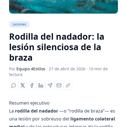
Lesiones
Rodilla del nadador: la
lesión silenciosa de la
braza
Por
Equipo 4Estilos
·
27 de abril de 2026
·
10
min de
lectura
Resumen ejecutivo
La
rodilla del nadador
—o “rodilla de braza”— es
una lesión por sobreuso del
ligamento colateral
medial
y de las estructuras internas de la rodilla,