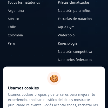
Todos los natatorios
Piletas climatizadas
Argentina
Natación para niños
México
Escuelas de natación
Chile
Aqua Gym
Colombia
Waterpolo
Perú
Kinesiología
Natación competitiva
Natatorios federados
CONTENIDO
LEGAL
🍪
Notas
Términos y condiciones
Usamos cookies
Federaciones
Política de privacidad
Usamos cookies propias y de terceros para mejorar tu
Sobre nosotros
Política de cookies
experiencia, analizar el tráfico del sitio y mostrarte
publicidad relevante. Podés aceptar todas, rechazar las
Contacto
Configurar cookies