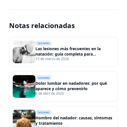
Notas relacionadas
Las lesiones más frecuentes en la natación: guía compl
Lesiones
Las lesiones más frecuentes en la
natación: guía completa para
15 de marzo de 2026
prevenirlas
Dolor lumbar en nadadores: por qué aparece y cómo p
Lesiones
Dolor lumbar en nadadores: por qué
aparece y cómo prevenirlo
8 de abril de 2026
Hombro del nadador: causas, síntomas y tratamiento
Lesiones
Hombro del nadador: causas, síntomas
y tratamiento