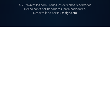
©
2026
4estilos.com · Todos los derechos reservados
Hecho con
♥
por nadadores, para nadadores.
Desarrollado por
P3Design.com