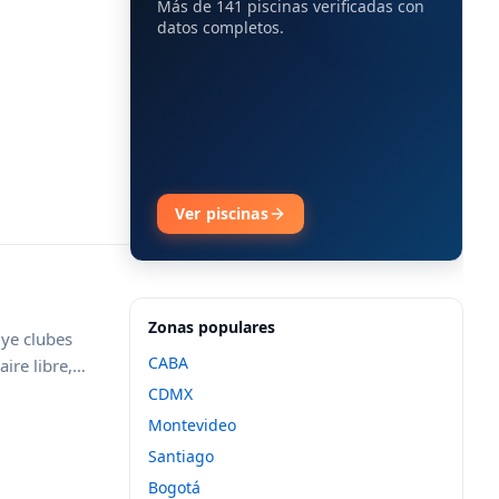
Más de 141 piscinas verificadas con
datos completos.
Ver piscinas
Zonas populares
uye clubes
CABA
ire libre,
 ubicaciones,
CDMX
nto competitivo,
Montevideo
eda y descubrir
Santiago
Bogotá