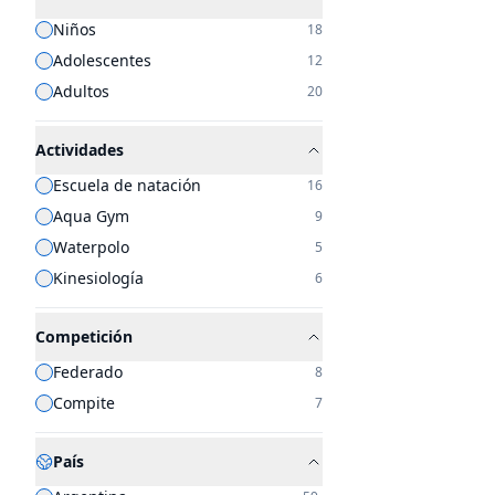
Niños
18
Adolescentes
12
Adultos
20
Actividades
Escuela de natación
16
Aqua Gym
9
Waterpolo
5
Kinesiología
6
Competición
Federado
8
Compite
7
País