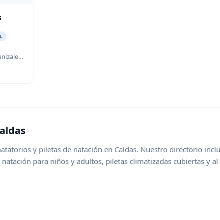
s
.
Piscina deportiva en Manizales con programas de natación para todas las edades.
aldas
atatorios y piletas de natación en
Caldas
. Nuestro directorio incl
natación para niños y adultos, piletas climatizadas cubiertas y al a
 aqua gym, waterpolo y kinesiología acuática. Compará horarios,
os para elegir el natatorio ideal en
Caldas
, ya sea para entrenamie
n o rehabilitación. Explorá zonas cercanas para ampliar tu búsqu