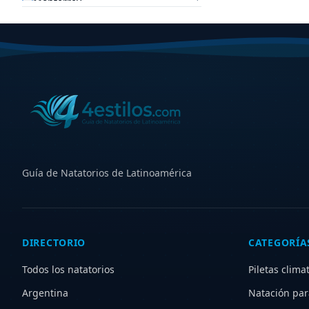
Monterrey
3
Guadalajara
3
San Miguel de Tucumán
3
Mar del Plata
3
Temuco
2
Concepción
2
Viña del Mar
2
Hermosillo
2
Tijuana
2
Guía de Natatorios de Latinoamérica
Mérida
2
Resistencia
2
Neuquén
2
Salta
2
DIRECTORIO
CATEGORÍA
Mendoza
2
Todos los natatorios
Piletas clima
GBA Oeste
2
Puerto Montt
1
Argentina
Natación par