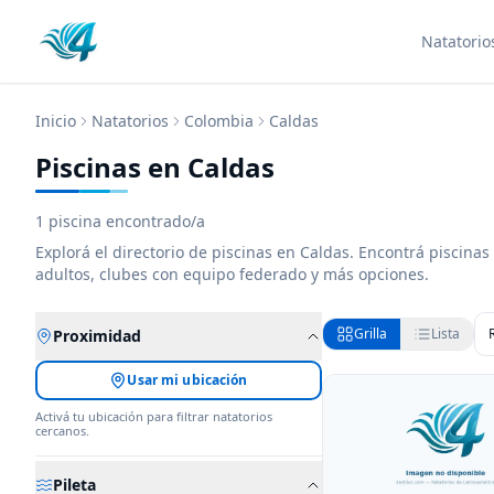
Natatorio
Inicio
Natatorios
Colombia
Caldas
Piscinas en Caldas
1
piscina encontrado/a
Explorá el directorio de
piscinas
en Caldas
. Encontrá
piscinas
adultos, clubes con equipo federado y más opciones.
Grilla
Lista
Proximidad
Usar mi ubicación
Activá tu ubicación para filtrar natatorios
cercanos.
Pileta