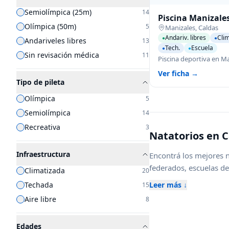
Semiolímpica (25m)
14
Piscina Manizale
Olímpica (50m)
5
Manizales
,
Caldas
Andariv. libres
Clim
●
●
Andariveles libres
13
Tech.
Escuela
●
●
Sin revisación médica
11
Ver ficha →
Tipo de pileta
Olímpica
5
Semiolímpica
14
Recreativa
3
Natatorios en
C
Infraestructura
Encontrá los mejores n
federados, escuelas de 
Climatizada
20
además de centros con
Leer más ↓
Techada
15
instalaciones y servici
Aire libre
8
aprendizaje, recreació
nuevas opciones.
Edades