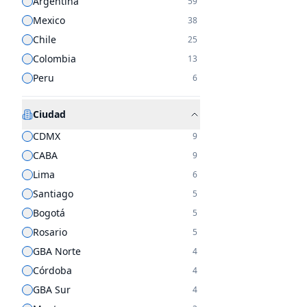
Argentina
59
Mexico
38
Chile
25
Colombia
13
Peru
6
Ciudad
CDMX
9
CABA
9
Lima
6
Santiago
5
Bogotá
5
Rosario
5
GBA Norte
4
Córdoba
4
GBA Sur
4