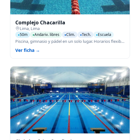
Complejo Chacarilla
Lima
,
Lima
50m
Andariv. libres
Clim.
Tech.
Escuela
●
●
●
●
●
Piscina, gimnasio y pádel en un solo lugar. Horarios flexibles y reservas rápidas.
Ver ficha →