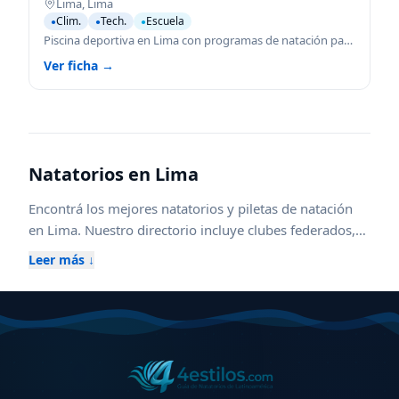
Lima
,
Lima
Clim.
Tech.
Escuela
●
●
●
Piscina deportiva en Lima con programas de natación para todas las edades.
Ver ficha →
Natatorios en
Lima
Encontrá los mejores natatorios y piletas de natación
en
Lima
. Nuestro directorio incluye clubes federados,
escuelas de natación para niños y adultos, piletas
Leer más ↓
climatizadas cubiertas y al aire libre, además de centros
con aqua gym, waterpolo y kinesiología acuática.
Compará horarios, ubicaciones, instalaciones y
servicios para elegir el natatorio ideal en
Lima
, ya sea
para entrenamiento competitivo, aprendizaje,
recreación o rehabilitación. Explorá zonas cercanas