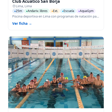
Club Acuático San Borja
Lima
,
Lima
25m
Andariv. libres
Ext.
Escuela
AquaGym
●
●
●
●
●
Piscina deportiva en Lima con programas de natación para todas las edades.
Ver ficha →