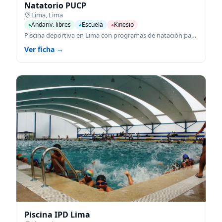
Natatorio PUCP
Lima
,
Lima
Andariv. libres
Escuela
Kinesio
●
●
●
Piscina deportiva en Lima con programas de natación para todas las edades.
Ver ficha →
Piscina IPD Lima