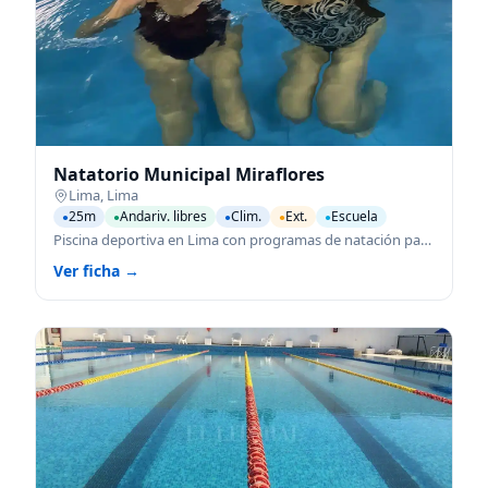
Natatorio Municipal Miraflores
Lima
,
Lima
25m
Andariv. libres
Clim.
Ext.
Escuela
●
●
●
●
●
Piscina deportiva en Lima con programas de natación para todas las edades.
Ver ficha →