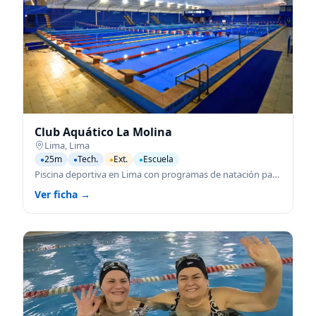
Club Aquático La Molina
Lima
,
Lima
25m
Tech.
Ext.
Escuela
●
●
●
●
Piscina deportiva en Lima con programas de natación para todas las edades.
Ver ficha →